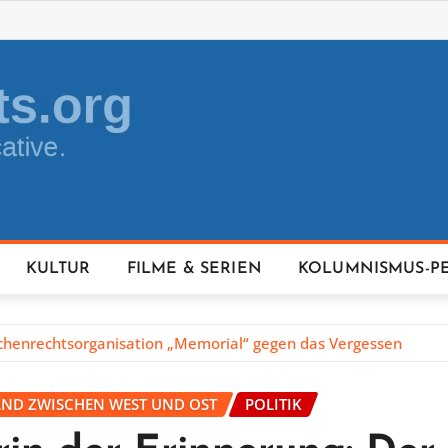
KULTUR
FILME & SERIEN
KOLUMNISMUS-P
chenrechtsorganisation „Memorial“ gegen das Vergessen
AND ZWISCHEN WEST UND OST
POLITIK