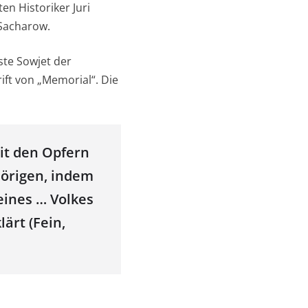
n Historiker Juri
 Sacharow.
ste Sowjet der
ift von „Memorial“. Die
it den Opfern
örigen, indem
eines … Volkes
ärt (Fein,