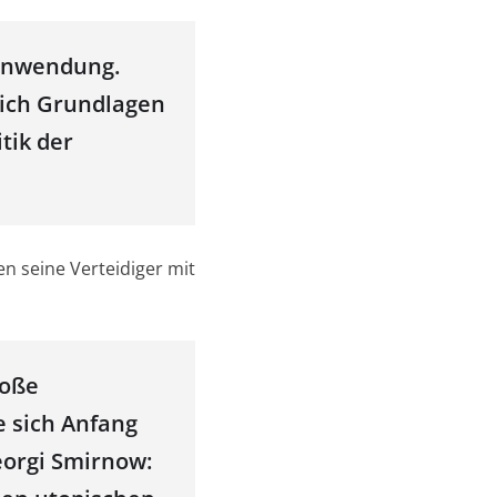
anwendung.
lich Grundlagen
tik der
en seine Verteidiger mit
roße
e sich Anfang
eorgi Smirnow: