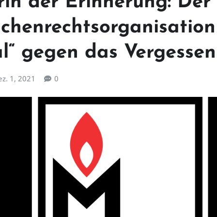
rin der Erinnerung: De
chenrechtsorganisation
l“ gegen das Vergessen
z. 1, 2021
0