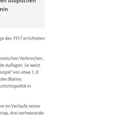
 den utopischen
enin
ge des 1917 errichteten
nistischen Verbrechen,
e Auflagen. So weist
gonjok“ von etwa 1, 8
 des Blattes
chichtspolitik in
m im Verlaufe seiner
rieg, drei verheerende