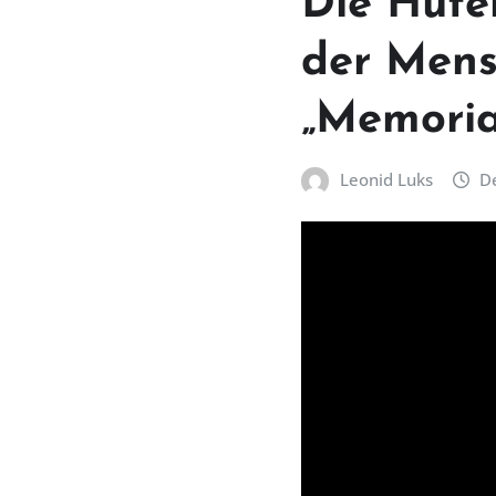
Die Hüte
der Mens
„Memoria
Leonid Luks
De