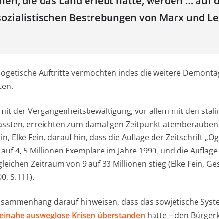
phen, die das Land erlebt hatte, werden … auf
sozialistischen Bestrebungen von Marx und L
ogetische Auftritte vermochten indes die weitere Demonta
ten.
 mit der Vergangenheitsbewältigung, vor allem mit den stali
assten, erreichten zum damaligen Zeitpunkt atemberaubend
in, Elke Fein, darauf hin, dass die Auflage der Zeitschrift „O
 auf 4, 5 Millionen Exemplare im Jahre 1990, und die Auflage
leichen Zeitraum von 9 auf 33 Millionen stieg (Elke Fein, Ges
, S.111).
usammenhang darauf hinweisen, dass das sowjetische Syste
beinahe ausweglose Krisen überstanden
hatte – den Bürgerk