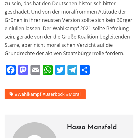
zu sein, das hat den Deutschen historisch bitter
geschadet. Und von der moralfrommen Attitüde der
Grünen in ihrer neusten Version sollte sich kein Bürger
einlullen lassen. Der Wahlkampf 2021 sollte Befreiung
sein, gerade von der die Große Koalition begleitenden
Starre, aber nicht moralischen Verzicht auf die
Grundrechte der aktiven Staatsbürgerrolle fordern.
F
M
E
W
T
T
T
a
a
m
h
w
el
ei
c
st
ai
at
it
e
le
#Wahlkampf #Baerbock #Moral
e
o
l
s
te
gr
n
b
d
A
r
a
o
o
p
m
o
n
p
Hasso Mansfeld