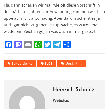
Tja, dann schauen wir mal, wie oft diese Vorschrift in
den nächsten Jahren zur Anwendung kommen wird. Ich
tippe auf nicht allzu häufig. Aber darum scheint es ja
auch gar nicht zu gehen. Hauptsache, es wurde mal
wieder ein Zeichen gegen was auch immer gesetzt.
F
M
E
W
T
T
T
a
a
m
h
w
el
ei
c
st
ai
at
it
e
le
Sexualdelikt
StGB
Upskirting
e
o
l
s
te
gr
n
b
d
A
r
a
o
o
p
m
o
n
p
Heinrich Schmitz
k
Website: