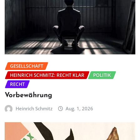
GESELLSCHAFT
HEINRICH SCHMITZ: RECHT KLAR
POLITIK
RECHT
Vorbewährung
Heinrich Schmitz
Aug. 1, 2026