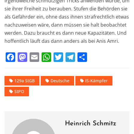
irgendwelche schmutzigen Tricks anwenden würde, um
sie ihrer Freiheit zu berauben. Stufen die Behörden sie
als Gefährder ein, ohne dass ihnen strafrechtlich etwas
nachzuweisen wäre, dann müssen sie halt beobachtet
werden. Dazu braucht es dann neue Kapazitäten. Und
hoffentlich läuft das dann anders als bei Anis Amri.
F
M
E
W
T
T
T
a
a
m
h
w
el
ei
c
st
ai
at
it
e
le
129a StGB
Deutsche
IS-Kämpfer
e
o
l
s
te
gr
n
StPO
b
d
A
r
a
o
o
p
m
o
n
p
k
Heinrich Schmitz