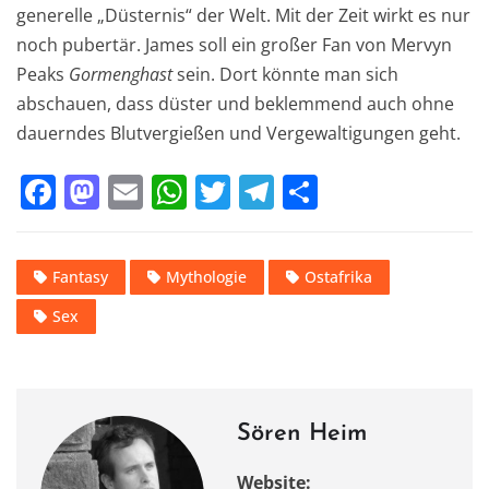
generelle „Düsternis“ der Welt. Mit der Zeit wirkt es nur
noch pubertär. James soll ein großer Fan von Mervyn
Peaks
Gormenghast
sein. Dort könnte man sich
abschauen, dass düster und beklemmend auch ohne
dauerndes Blutvergießen und Vergewaltigungen geht.
F
M
E
W
T
T
T
a
a
m
h
w
el
ei
c
st
ai
at
it
e
le
Fantasy
Mythologie
Ostafrika
e
o
l
s
te
gr
n
Sex
b
d
A
r
a
o
o
p
m
o
n
p
k
Sören Heim
Website: