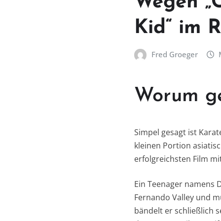
Wegen „C
Kid“ im 
Fred Groeger
Worum ge
Simpel gesagt ist Kara
kleinen Portion asiatis
erfolgreichsten Film mit
Ein Teenager namens Da
Fernando Valley und mu
bändelt er schließlich se