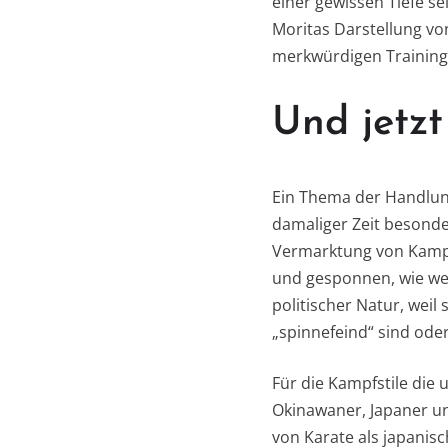
einer gewissen Tiefe s
Moritas Darstellung von
merkwürdigen Training
Und jetzt
Ein Thema der Handlung
damaliger Zeit besond
Vermarktung von Kampfk
und gesponnen, wie wen
politischer Natur, weil
„spinnefeind“ sind ode
Für die Kampfstile die 
Okinawaner, Japaner u
von Karate als japanisc