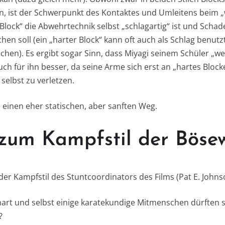
n, ist der Schwerpunkt des Kontaktes und Umleitens beim „
lock“ die Abwehrtechnik selbst „schlagartig“ ist und Scha
hen soll (ein „harter Block“ kann oft auch als Schlag benut
chen). Es ergibt sogar Sinn, dass Miyagi seinem Schüler „w
auch für ihn besser, da seine Arme sich erst an „hartes Blo
selbst zu verletzen.
e einen eher statischen, aber sanften Weg.
zum Kampfstil der Bösew
 der Kampfstil des Stuntcoordinators des Films (Pat E. John
 hart und selbst einige karatekundige Mitmenschen dürften s
?