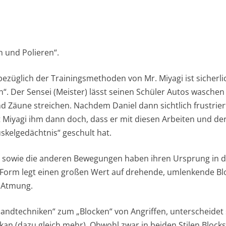
n und Polieren“.
bezüglich der Trainingsmethoden von Mr. Miyagi ist sicherl
“. Der Sensei (Meister) lässt seinen Schüler Autos waschen
 Zäune streichen. Nachdem Daniel dann sichtlich frustriert 
lt Miyagi ihm dann doch, dass er mit diesen Arbeiten und de
kelgedächtnis“ geschult hat.
n sowie die anderen Bewegungen haben ihren Ursprung in 
 Form legt einen großen Wert auf drehende, umlenkende Bl
e Atmung.
andtechniken“ zum „Blocken“ von Angriffen, unterscheidet 
kan (dazu gleich mehr). Obwohl zwar in beiden Stilen Blocks 