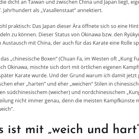
 die dicht an Taiwan und zwischen China und Japan liegt, ei
 Jahrhundert als „Vasallenstaat“ annektiert.
hl praktisch: Das Japan dieser Ära öffnete sich so eine Hi
deln zu können. Dieser Status von Okinawa bzw. den Ryūkyū
 Austausch mit China, der auch für das Karate eine Rolle spi
 das „chinesische Boxen“ (Chuan Fa, im Westen oft „Kung Fu
ch Okinawa, mischte sich dort mit örtlichen eigenen Kampfs
s später Karate wurde. Und der Grund warum ich damit jetzt 
ischen eher „harten“ und eher „weichen“ Stilen in chinesis
n südchinesischem (weicher) und nordchinesischem „Kung 
inteilung nicht immer genau, denn die meisten Kampfkünste 
eich“.
ist mit „weich und hart