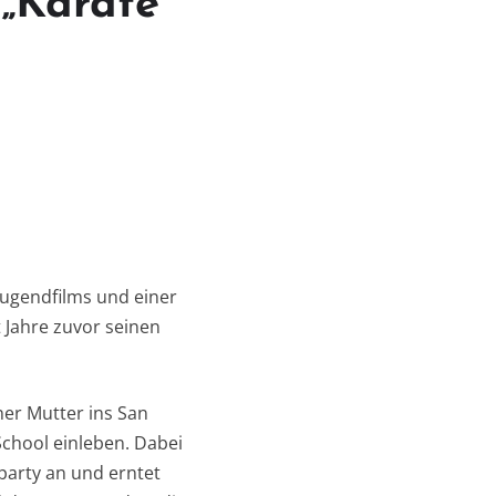
 „Karate
Jugendfilms und einer
t Jahre zuvor seinen
ner Mutter ins San
chool einleben. Dabei
dparty an und erntet