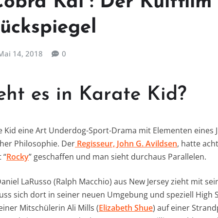
obra Kai“: Der Kultfilm
Rückspiegel
Mai 14, 2018
0
ht es in Karate Kid?
te Kid eine Art Underdog-Sport-Drama mit Elementen eines 
cher Philosophie. Der
Regisseur, John G. Avildsen
, hatte ach
 “
Rocky
” geschaffen und man sieht durchaus Parallelen.
niel LaRusso (Ralph Macchio) aus New Jersey zieht mit sei
ss sich dort in seiner neuen Umgebung und speziell High S
iner Mitschülerin Ali Mills (
Elizabeth Shue
) auf einer Stran