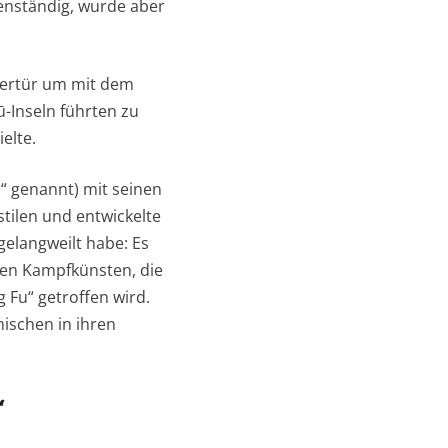
genständig, wurde aber
ntertür um mit dem
-Inseln führten zu
elte.
“ genannt) mit seinen
tilen und entwickelte
gelangweilt habe: Es
chen Kampfkünsten, die
Fu“ getroffen wird.
mischen in ihren
“