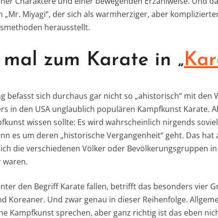
einer Charaktere und einer bewegenden Erzählweise. Und das
 „Mr. Miyagi“, der sich als warmherziger, aber kompliziert
smethoden herausstellt.
 mal zum Karate in „
Kar
 befasst sich durchaus gar nicht so „ahistorisch“ mit den 
ers in den USA unglaublich populären Kampfkunst Karate. 
unst wissen sollte: Es wird wahrscheinlich nirgends soviel
n es um deren „historische Vergangenheit“ geht. Das hat 
 sich die verschiedenen Völker oder Bevölkerungsgruppen in 
r waren.
unter den Begriff Karate fallen, betrifft das besonders vier
nd Koreaner. Und zwar genau in dieser Reihenfolge. Allge
he Kampfkunst sprechen, aber ganz richtig ist das eben nic