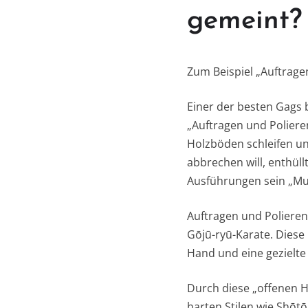
gemeint?
Zum Beispiel „Auftrage
Einer der besten Gags 
„Auftragen und Polieren
Holzböden schleifen und
abbrechen will, enthül
Ausführungen sein „Mus
Auftragen und Poliere
Gōjū-ryū-Karate. Diese
Hand und eine gezielt
Durch diese „offenen H
harten Stilen wie Shōtō