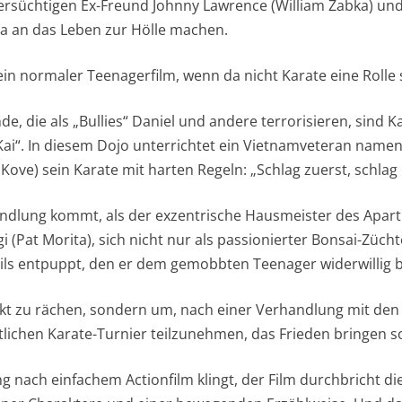
ersüchtigen Ex-Freund Johnny Lawrence (William Zabka) un
a an das Leben zur Hölle machen.
ein normaler Teenagerfilm, wenn da nicht Karate eine Rolle
e, die als „Bullies“ Daniel und andere terrorisieren, sind K
i“. In diesem Dojo unterrichtet ein Vietnamveteran namen
 Kove) sein Karate mit harten Regeln: „Schlag zuerst, schlag
ndlung kommt, als der exzentrische Hausmeister des Apa
i (Pat Morita), sich nicht nur als passionierter Bonsai-Züch
tils entpuppt, den er dem gemobbten Teenager widerwillig b
ekt zu rächen, sondern um, nach einer Verhandlung mit den
lichen Karate-Turnier teilzunehmen, das Frieden bringen so
nach einfachem Actionfilm klingt, der Film durchbricht die