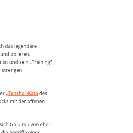
ich das legendäre
 und polieren,
ist und sein „Training“
r strengen
der
„Tensho“-Kata
des
ocks mit der offenen
sich Gōjū-ryū von eher
die Angriffe eines