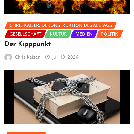
CHRIS KAISER: DEKONSTRUKTION DES ALLTAGS
GESELLSCHAFT
KULTUR
MEDIEN
POLITIK
Der Kipppunkt
Chris Kaiser
Juli 19, 2026