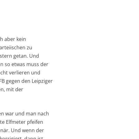
h aber kein
arteiischen zu
estern getan. Und
gen so etwas muss der
icht verlieren und
DFB gegen den Leipziger
n, mit der
ten war und man nach
te Elfmeter pfeifen
onär. Und wenn der
orrigiert, dann ist