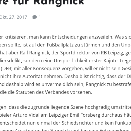
te für Rangnick
Okt. 27, 2017
1
r kritisieren, man kann Entscheidungen anzweifeln. Was sic
ben sollte, ist auf den Fußballplatz zu stürmen und den Unp
at aber Ralf Rangnick, der Sportdirektor von RB Leipzig, g
liersdelikt, sondern eine Unsportlichkeit erster Kajüte. Ge
DFB) mit aller Konsequenz vorgehen, will er nicht sein Ges
nicht ihre Autorität nehmen. Deshalb ist richtig, dass der 
nd deshalb wird es unvermeidlich sein, Rangnick zu bestrafe
die die Statuten des Verbandes vorsehen.
gen, dass die zugrunde liegende Szene hochgradig umstrit
ieler Arturo Vidal am Leipziger Emil Forsberg durchaus hät
entscheidet nun einmal der Schiedsrichter und kein Funkti
seinen Assistenten berät und darauf hin eine Entscheidung k