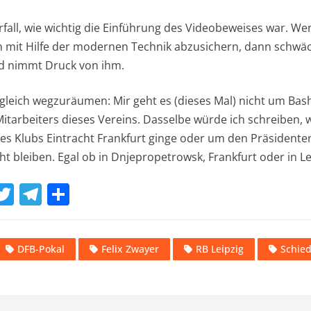
fall, wie wichtig die Einführung des Videobeweises war. We
ch mit Hilfe der modernen Technik abzusichern, dann schwäch
nd nimmt Druck von ihm.
 gleich wegzuräumen: Mir geht es (dieses Mal) nicht um Bas
itarbeiters dieses Vereins. Dasselbe würde ich schreiben,
nes Klubs Eintracht Frankfurt ginge oder um den Präsidente
ht bleiben. Egal ob in Dnjepropetrowsk, Frankfurt oder in Le
W
T
T
T
w
el
ei
t
it
e
le
DFB-Pokal
Felix Zwayer
RB Leipzig
Schied
te
gr
n
A
r
a
m