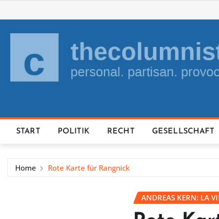
Skip
to
content
START
POLITIK
RECHT
GESELLSCHAFT
Home
Rote Karte für Rangnick
ANDREAS KERN: LA V