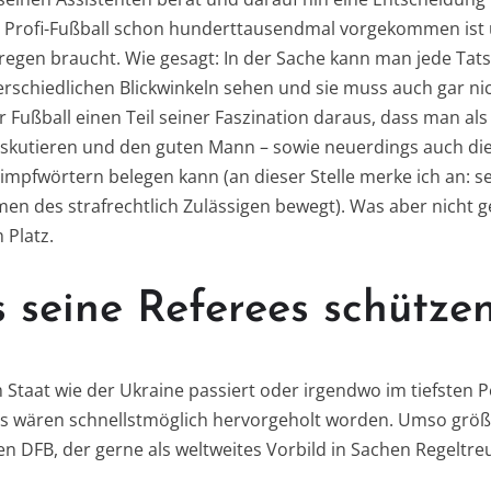
m Profi-Fußball schon hunderttausendmal vorgekommen ist
regen braucht. Wie gesagt: In der Sache kann man jede Ta
rschiedlichen Blickwinkeln sehen und sie muss auch gar nicht
 Fußball einen Teil seiner Faszination daraus, dass man als
diskutieren und den guten Mann – sowie neuerdings auch die
impfwörtern belegen kann (an dieser Stelle merke ich an: se
en des strafrechtlich Zulässigen bewegt). Was aber nicht ge
 Platz.
 seine Referees schütze
Staat wie der Ukraine passiert oder irgendwo im tiefsten P
es wären schnellstmöglich hervorgeholt worden. Umso größe
n DFB, der gerne als weltweites Vorbild in Sachen Regeltreu