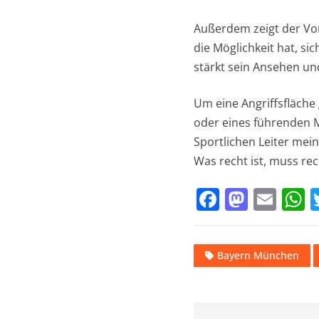
Außerdem zeigt der Vor
die Möglichkeit hat, si
stärkt sein Ansehen u
Um eine Angriffsfläche
oder eines führenden M
Sportlichen Leiter mei
Was recht ist, muss rec
F
M
E
a
a
m
h
c
st
ai
a
Bayern München
e
o
l
s
b
d
o
o
p