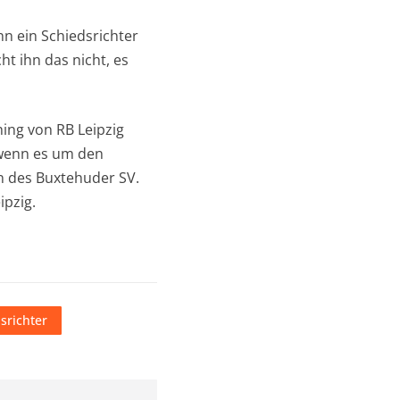
nn ein Schiedsrichter
t ihn das nicht, es
hing von RB Leipzig
 wenn es um den
n des Buxtehuder SV.
ipzig.
srichter