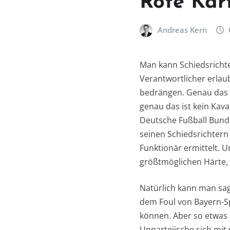
Rote Kar
Andreas Kern
Man kann Schiedsrichte
Verantwortlicher erlau
bedrängen. Genau das h
genau das ist kein Kava
Deutsche Fußball Bund (
seinen Schiedsrichtern 
Funktionär ermittelt. U
größtmöglichen Härte, 
Natürlich kann man sa
dem Foul von Bayern-Sp
können. Aber so etwas 
Unparteiische sich mit 