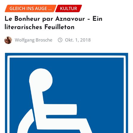
GLEICH INS AUGE ...
KULTUR
Le Bonheur par Aznavour – Ein
literarisches Feuilleton
Wolfgang Brosche
Okt. 1, 2018