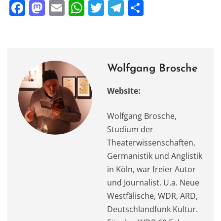
F
M
E
W
T
T
T
a
a
m
h
w
el
ei
c
st
ai
at
it
e
le
e
o
l
s
te
gr
n
b
d
A
r
a
Wolfgang Brosche
o
o
p
m
Website:
o
n
p
k
Wolfgang Brosche,
Studium der
Theaterwissenschaften,
Germanistik und Anglistik
in Köln, war freier Autor
und Journalist. U.a. Neue
Westfälische, WDR, ARD,
Deutschlandfunk Kultur.