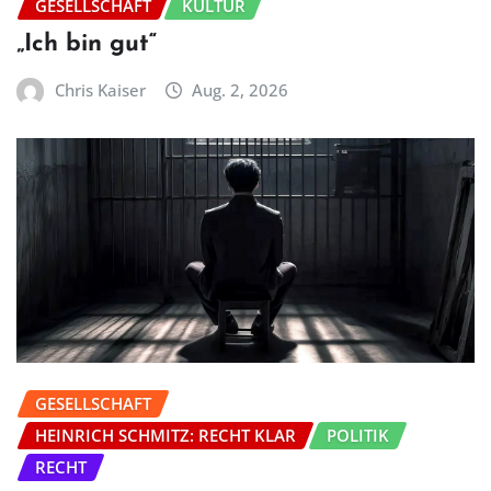
GESELLSCHAFT
KULTUR
„Ich bin gut“
Chris Kaiser
Aug. 2, 2026
GESELLSCHAFT
HEINRICH SCHMITZ: RECHT KLAR
POLITIK
RECHT