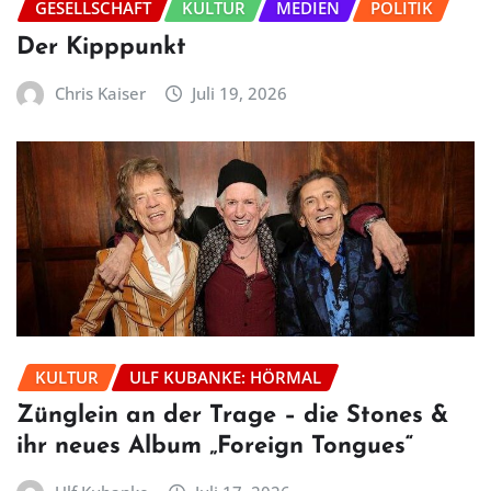
GESELLSCHAFT
KULTUR
MEDIEN
POLITIK
Der Kipppunkt
Chris Kaiser
Juli 19, 2026
KULTUR
ULF KUBANKE: HÖRMAL
Zünglein an der Trage – die Stones &
ihr neues Album „Foreign Tongues“