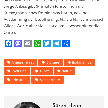
Sorge Anlass gibt (Primaten führten nun mal
Kriege,männliches Dominanzgebaren, gesunde
Ausdünnung der Bevölkerung, bla bla bla) schriebe sich
Wildes Worte aber vielleicht einmal besser hinter die
Ohren.
F
M
E
W
T
T
T
a
a
m
h
w
el
ei
c
st
ai
at
it
e
le
Ameisenstaat
Biologie
Biologismus
e
o
l
s
te
gr
n
Evolution
Kunst
Natur
b
d
A
r
a
o
o
p
m
Primaten
Wanderratte
o
n
p
k
Sören Heim