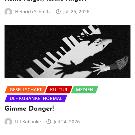
Heinrich Schmitz
Juli 25, 2026
GESELLSCHAFT
KULTUR
MEDIEN
ULF KUBANKE: HÖRMAL
Gimme Danger!
Ulf Kubanke
Juli 24, 2026