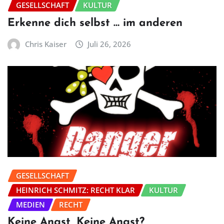
GESELLSCHAFT
KULTUR
Erkenne dich selbst … im anderen
Chris Kaiser
Juli 26, 2026
GESELLSCHAFT
HEINRICH SCHMITZ: RECHT KLAR
KULTUR
MEDIEN
RECHT
Keine Angst, Keine Angst?