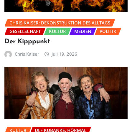
CHRIS KAISER: DEKONSTRUKTION DES ALLTAGS
GESELLSCHAFT
KULTUR
MEDIEN
POLITIK
Der Kipppunkt
Chris Kaiser
Juli 19, 2026
KULTUR
ULF KUBANKE: HÖRMAL