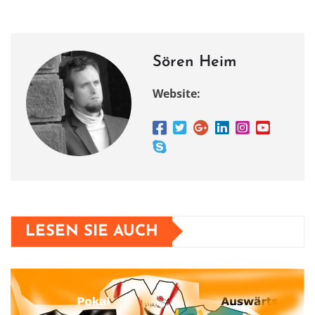
o
o
p
m
o
n
p
k
Sören Heim
Website:
LESEN SIE AUCH