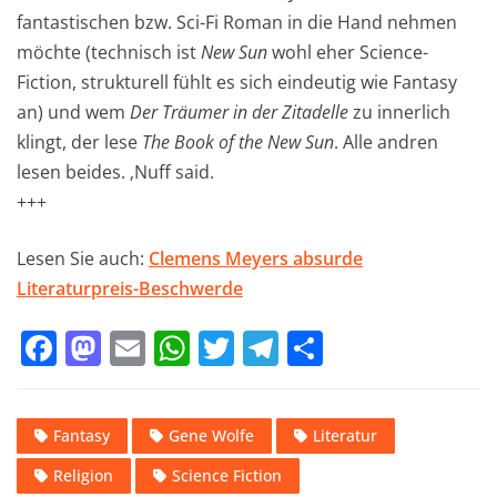
fantastischen bzw. Sci-Fi Roman in die Hand nehmen
möchte (technisch ist
New Sun
wohl eher Science-
Fiction, strukturell fühlt es sich eindeutig wie Fantasy
an) und wem
Der Träumer in der Zitadelle
zu innerlich
klingt, der lese
The Book of the New Sun
. Alle andren
lesen beides. ‚Nuff said.
+++
Lesen Sie auch:
Clemens Meyers absurde
Literaturpreis-Beschwerde
F
M
E
W
T
T
T
a
a
m
h
w
el
ei
c
st
ai
at
it
e
le
Fantasy
Gene Wolfe
Literatur
e
o
l
s
te
gr
n
Religion
Science Fiction
b
d
A
r
a