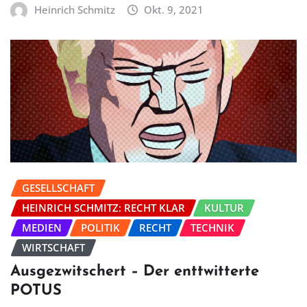
Heinrich Schmitz
Okt. 9, 2021
GESELLSCHAFT
HEINRICH SCHMITZ: RECHT KLAR
KULTUR
MEDIEN
POLITIK
RECHT
TECHNIK
WIRTSCHAFT
Ausgezwitschert – Der enttwitterte
POTUS