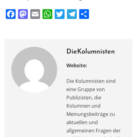
F
M
E
W
T
T
T
a
a
m
h
w
el
ei
c
st
ai
at
it
e
le
e
o
l
s
te
gr
n
b
d
A
r
a
DieKolumnisten
o
o
p
m
Website:
o
n
p
k
Die Kolumnisten sind
eine Gruppe von
Publizisten, die
Kolumnen und
Meinungsbeiträge zu
aktuellen und
allgemeinen Fragen der