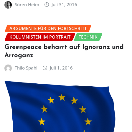
Sören Heim
Juli 31, 2016
ARGUMENTE FÜR DEN FORTSCHRITT
KOLUMNISTEN IM PORTRAIT
TECHNIK
Greenpeace beharrt auf Ignoranz und
Arroganz
Thilo Spahl
Juli 1, 2016