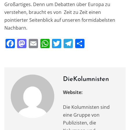
Großartiges. Denn um Debatten über Europa zu
verstehen, braucht es von Zeit zu Zeit einen
pointierter Seitenblick auf unseren formidabelsten
Nachbarn.
F
M
E
W
T
T
T
a
a
m
h
w
el
ei
c
st
ai
at
it
e
le
e
o
l
s
te
gr
n
b
d
A
r
a
DieKolumnisten
o
o
p
m
Website:
o
n
p
k
Die Kolumnisten sind
eine Gruppe von
Publizisten, die