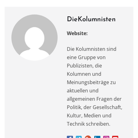
c
st
ai
at
it
e
le
e
o
l
s
te
gr
n
b
d
A
r
a
DieKolumnisten
o
o
p
m
Website:
o
n
p
k
Die Kolumnisten sind
eine Gruppe von
Publizisten, die
Kolumnen und
Meinungsbeiträge zu
aktuellen und
allgemeinen Fragen der
Politik, der Gesellschaft,
Kultur, Medien und
Technik schreiben.