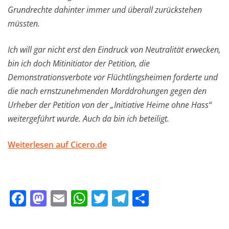
Grundrechte dahinter immer und überall zurückstehen
müssten.
Ich will gar nicht erst den Eindruck von Neutralität erwecken,
bin ich doch Mitinitiator der Petition, die
Demonstrationsverbote vor Flüchtlingsheimen forderte und
die nach ernstzunehmenden Morddrohungen gegen den
Urheber der Petition von der „Initiative Heime ohne Hass“
weitergeführt wurde. Auch da bin ich beteiligt.
Weiterlesen auf Cicero.de
F
M
E
W
T
T
T
a
a
m
h
w
el
ei