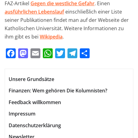
FAZ-Artikel
Gegen die westliche Gefahr
. Einen
ausführlichen Lebenslauf
einschließlich einer Liste
seiner Publikationen findet man auf der Webseite der
Katholischen Universität. Weitere Informationen zu
ihm gibt es bei
Wikipedia
.
F
M
E
W
T
T
T
a
a
m
h
w
el
ei
c
st
ai
at
it
e
le
Unsere Grundsätze
e
o
l
s
te
gr
n
b
d
A
r
a
Finanzen: Wem gehören Die Kolumnisten?
o
o
p
m
Feedback willkommen
o
n
p
Impressum
k
Datenschutzerklärung
Newsletter