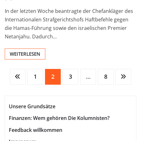
In der letzten Woche beantragte der Chefankläger des
Internationalen Strafgerichtshofs Haftbefehle gegen
die Hamas-Führung sowie den israelischen Premier
Netanjahu. Dadurch…
WEITERLESEN
Seitennummerierung
1
2
3
…
8
der
Unsere Grundsätze
Beiträge
Finanzen: Wem gehören Die Kolumnisten?
Feedback willkommen