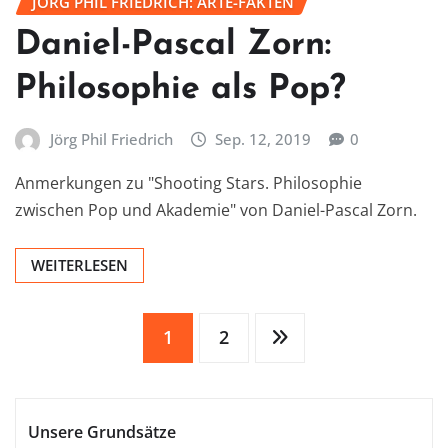
JÖRG PHIL FRIEDRICH: ARTE-FAKTEN
Daniel-Pascal Zorn:
Philosophie als Pop?
Jörg Phil Friedrich
Sep. 12, 2019
0
Anmerkungen zu "Shooting Stars. Philosophie
zwischen Pop und Akademie" von Daniel-Pascal Zorn.
WEITERLESEN
Seitennummerierung
1
2
der
Unsere Grundsätze