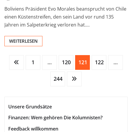
Boliviens Präsident Evo Morales beansprucht von Chile
einen Küstenstreifen, den sein Land vor rund 135
Jahren im Salpeterkrieg verloren hat.…
WEITERLESEN
Seitennummerierung
1
…
120
121
122
…
244
der
Beiträge
Unsere Grundsätze
Finanzen: Wem gehören Die Kolumnisten?
Feedback willkommen