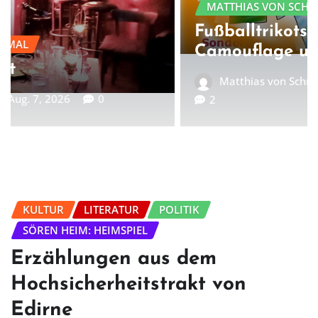
MATTHIAS VON SCHRAMM: IN MEINER WELT
Fußballtrikots zwischen
Camouflage und Ranglisten
Matthias von Schramm
Aug. 6, 2026
2
KULTUR
LITERATUR
POLITIK
SÖREN HEIM: HEIMSPIEL
Erzählungen aus dem
Hochsicherheitstrakt von
Edirne