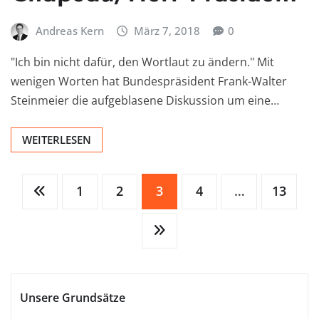
Andreas Kern
März 7, 2018
0
"Ich bin nicht dafür, den Wortlaut zu ändern." Mit
wenigen Worten hat Bundespräsident Frank-Walter
Steinmeier die aufgeblasene Diskussion um eine…
WEITERLESEN
Seitennummerierung
1
2
3
4
…
13
der
Beiträge
Unsere Grundsätze