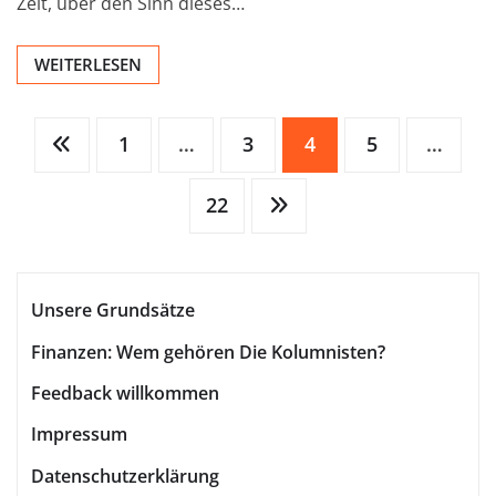
Zeit, über den Sinn dieses…
WEITERLESEN
Seitennummerierung
1
…
3
4
5
…
22
der
Beiträge
Unsere Grundsätze
Finanzen: Wem gehören Die Kolumnisten?
Feedback willkommen
Impressum
Datenschutzerklärung