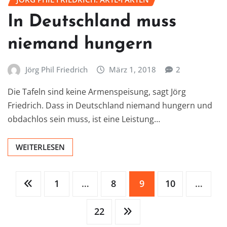
In Deutschland muss
niemand hungern
Jörg Phil Friedrich
März 1, 2018
2
Die Tafeln sind keine Armenspeisung, sagt Jörg
Friedrich. Dass in Deutschland niemand hungern und
obdachlos sein muss, ist eine Leistung…
WEITERLESEN
Seitennummerierung
1
…
8
9
10
…
22
der