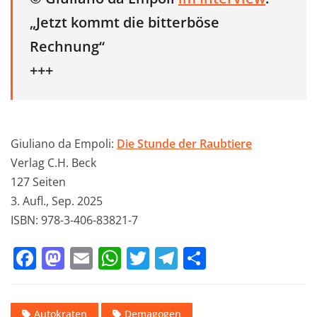
„Jetzt kommt die bitterböse
Rechnung“
+++
Giuliano da Empoli:
Die Stunde der Raubtiere
Verlag C.H. Beck
127 Seiten
3. Aufl., Sep. 2025
ISBN: 978-3-406-83821-7
F
M
E
W
T
T
T
a
a
m
h
w
el
ei
c
st
ai
at
it
e
le
Autokraten
Demagogen