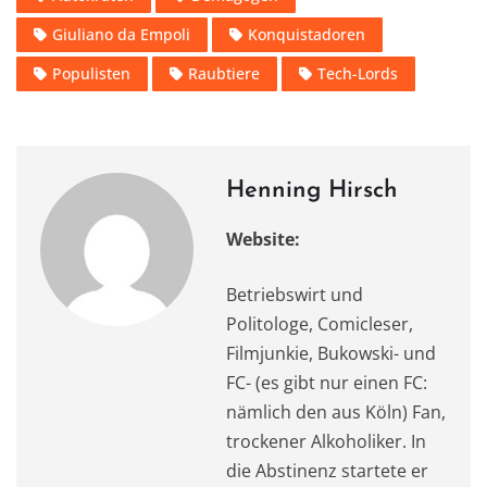
e
o
l
s
te
gr
n
Giuliano da Empoli
Konquistadoren
b
d
A
r
a
o
o
p
m
Populisten
Raubtiere
Tech-Lords
o
n
p
k
Henning Hirsch
Website:
Betriebswirt und
Politologe, Comicleser,
Filmjunkie, Bukowski- und
FC- (es gibt nur einen FC:
nämlich den aus Köln) Fan,
trockener Alkoholiker. In
die Abstinenz startete er