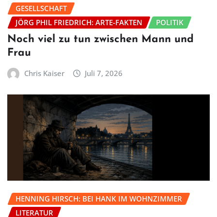
GESELLSCHAFT
JÖRG PHIL FRIEDRICH: ARTE-FAKTEN
POLITIK
Noch viel zu tun zwischen Mann und
Frau
Chris Kaiser
Juli 7, 2026
HENNING HIRSCH: BEI HANK IM WOHNZIMMER
LITERATUR