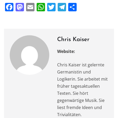
F
M
E
W
T
T
T
a
a
m
h
w
el
ei
c
st
ai
at
it
e
le
e
o
l
s
te
gr
n
b
d
A
r
a
Chris Kaiser
o
o
p
m
Website:
o
n
p
k
Chris Kaiser ist gelernte
Germanistin und
Logikerin. Sie arbeitet mit
früher tagesaktuellen
Texten. Sie hört
gegenwärtige Musik. Sie
liest fremde Ideen und
Trivialitäten.