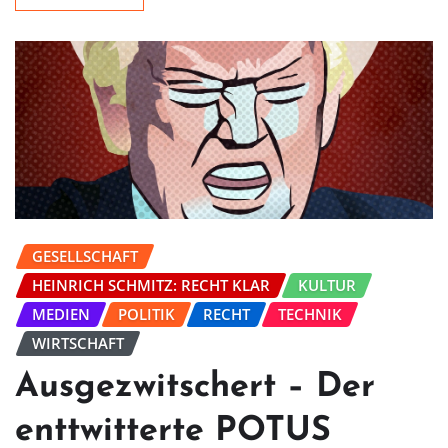
GESELLSCHAFT
HEINRICH SCHMITZ: RECHT KLAR
KULTUR
MEDIEN
POLITIK
RECHT
TECHNIK
WIRTSCHAFT
Ausgezwitschert – Der
enttwitterte POTUS