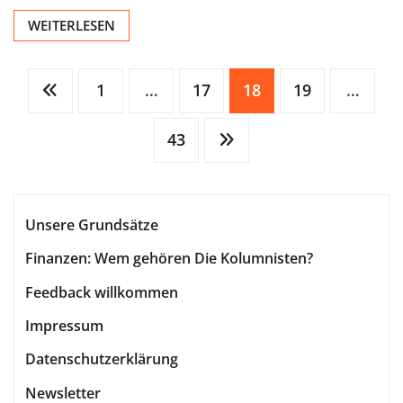
WEITERLESEN
Seitennummerierung
1
…
17
18
19
…
43
der
Beiträge
Unsere Grundsätze
Finanzen: Wem gehören Die Kolumnisten?
Feedback willkommen
Impressum
Datenschutzerklärung
Newsletter