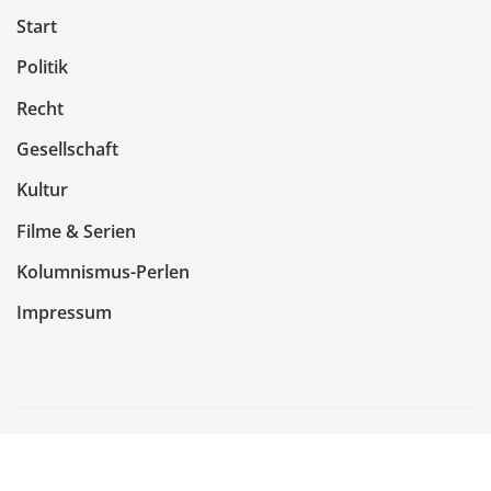
Start
Politik
Recht
Gesellschaft
Kultur
Filme & Serien
Kolumnismus-Perlen
Impressum
Copyright © 2026 | Präsentiert von
WordPress
|
NewsCorn
von
ThemeArile