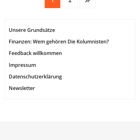
Seitennummerierung
1
2
der
Unsere Grundsätze
Beiträge
Finanzen: Wem gehören Die Kolumnisten?
Feedback willkommen
Impressum
Datenschutzerklärung
Newsletter