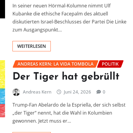
In seiner neuen Hörmal-Kolumne nimmt Ulf
Kubanke die ethische Facepalm des aktuell
diskutierten Israel-Beschlusses der Partei Die Linke
zum Ausgangspunkt…
WEITERLESEN
ANDREAS KERN: LA VIDA TOMBOLA
POLITIK
Der Tiger hat gebrüllt
Andreas Kern
Juni 24, 2026
0
Trump-Fan Abelardo de la Espriella, der sich selbst
„der Tiger“ nennt, hat die Wahl in Kolumbien
gewonnen. Jetzt muss er…