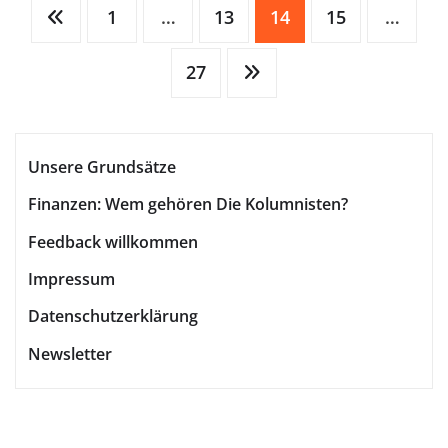
Seitennummerierung
1
…
13
14
15
…
27
der
Beiträge
Unsere Grundsätze
Finanzen: Wem gehören Die Kolumnisten?
Feedback willkommen
Impressum
Datenschutzerklärung
Newsletter