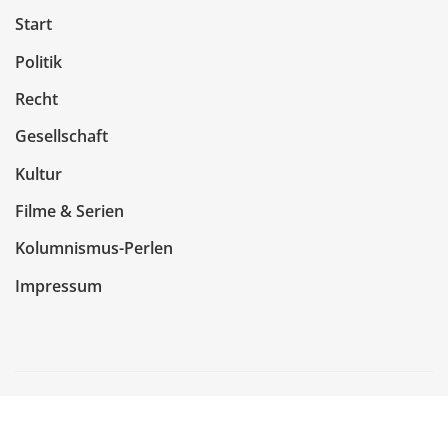
Start
Politik
Recht
Gesellschaft
Kultur
Filme & Serien
Kolumnismus-Perlen
Impressum
Copyright © 2026 | Präsentiert von
WordPress
|
NewsCorn
von
ThemeArile