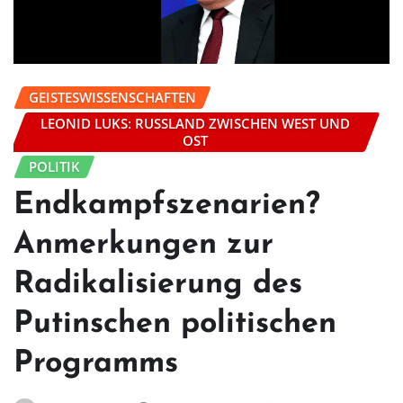
GEISTESWISSENSCHAFTEN
LEONID LUKS: RUSSLAND ZWISCHEN WEST UND
OST
POLITIK
Endkampfszenarien?
Anmerkungen zur
Radikalisierung des
Putinschen politischen
Programms