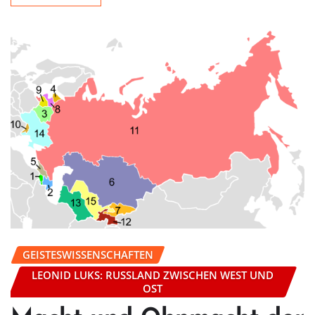
GEISTESWISSENSCHAFTEN
LEONID LUKS: RUSSLAND ZWISCHEN WEST UND
OST