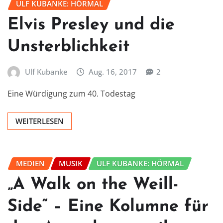
ULF KUBANKE: HÖRMAL
Elvis Presley und die
Unsterblichkeit
Ulf Kubanke
Aug. 16, 2017
2
Eine Würdigung zum 40. Todestag
WEITERLESEN
MEDIEN
MUSIK
ULF KUBANKE: HÖRMAL
„A Walk on the Weill-
Side“ – Eine Kolumne für