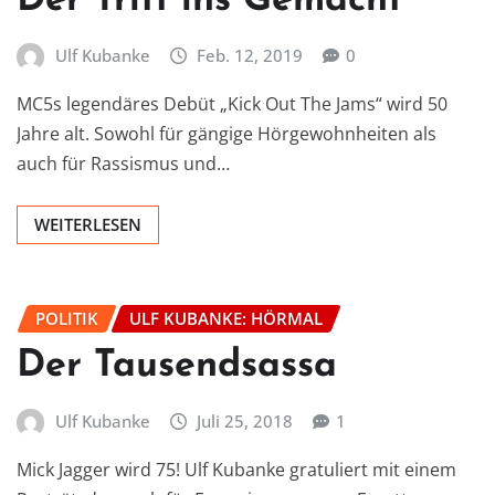
Der Tritt ins Gemächt
Ulf Kubanke
Feb. 12, 2019
0
MC5s legendäres Debüt „Kick Out The Jams“ wird 50
Jahre alt. Sowohl für gängige Hörgewohnheiten als
auch für Rassismus und…
WEITERLESEN
POLITIK
ULF KUBANKE: HÖRMAL
Der Tausendsassa
Ulf Kubanke
Juli 25, 2018
1
Mick Jagger wird 75! Ulf Kubanke gratuliert mit einem