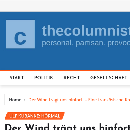
Skip
to
content
START
POLITIK
RECHT
GESELLSCHAFT
Home
Der Wind trägt uns hinfort! – Eine französische 
ULF KUBANKE: HÖRMAL
Der Wind trägt uns hinfort