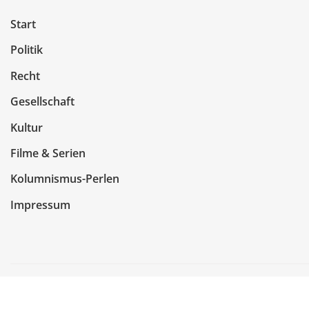
Start
Politik
Recht
Gesellschaft
Kultur
Filme & Serien
Kolumnismus-Perlen
Impressum
Copyright © 2026 | Präsentiert von
WordPress
|
NewsCo