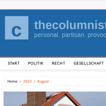
Skip
to
content
START
POLITIK
RECHT
GESELLSCHAFT
Home
2023
August