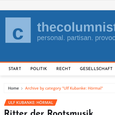
Skip
to
content
START
POLITIK
RECHT
GESELLSCHAFT
Home
Archive by category "Ulf Kubanke: Hörmal"
ULF KUBANKE: HÖRMAL
Ritter der Rootsmusik