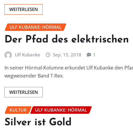
WEITERLESEN
ULF KUBANKE: HÖRMAL
Der Pfad des elektrischen
Ulf Kubanke
Sep. 15, 2018
1
In seiner Hörmal-Kolumne erkundet Ulf Kubanke den Pfad
wegweisender Band T.Rex.
WEITERLESEN
KULTUR
ULF KUBANKE: HÖRMAL
Silver ist Gold