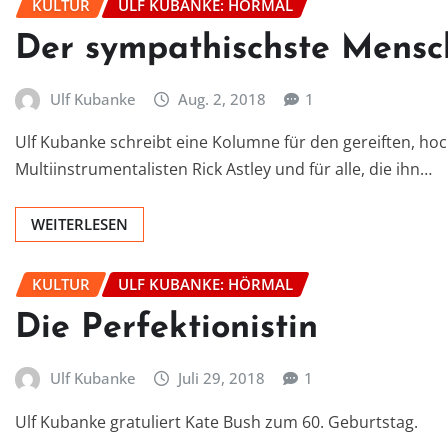
KULTUR
ULF KUBANKE: HÖRMAL
Der sympathischste Mensc
Ulf Kubanke
Aug. 2, 2018
1
Ulf Kubanke schreibt eine Kolumne für den gereiften, ho
Multiinstrumentalisten Rick Astley und für alle, die ihn…
WEITERLESEN
KULTUR
ULF KUBANKE: HÖRMAL
Die Perfektionistin
Ulf Kubanke
Juli 29, 2018
1
Ulf Kubanke gratuliert Kate Bush zum 60. Geburtstag.