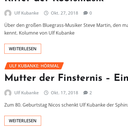
Ulf Kubanke
Okt. 27, 2018
0
Über den großen Bluegrass-Musiker Steve Martin, den ma
kennt. Kolumne von Ulf Kubanke
WEITERLESEN
ULF KUBANKE: HÖRMAL
Mutter der Finsternis – E
Ulf Kubanke
Okt. 17, 2018
2
Zum 80. Geburtstag Nicos schenkt Ulf Kubanke der Sphinx 
WEITERLESEN