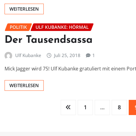
WEITERLESEN
POLITIK
ULF KUBANKE: HÖRMAL
Der Tausendsassa
Ulf Kubanke
Juli 25, 2018
1
Mick Jagger wird 75! Ulf Kubanke gratuliert mit einem Port
WEITERLESEN
Seitennummerierung
1
…
8
der