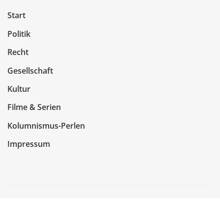
Start
Politik
Recht
Gesellschaft
Kultur
Filme & Serien
Kolumnismus-Perlen
Impressum
Copyright © 2026 | Präsentiert von
WordPress
|
NewsCorn
von
ThemeArile