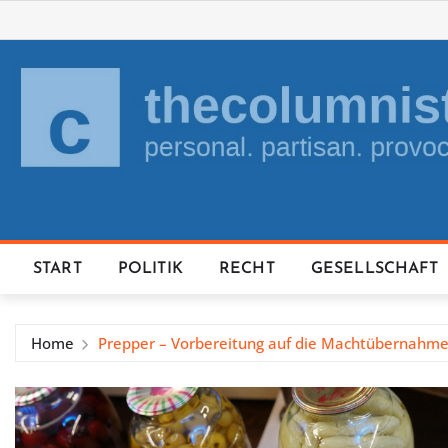
Skip
to
content
START
POLITIK
RECHT
GESELLSCHAFT
Home
Prepper – Vorbereitung auf die Machtübernahm