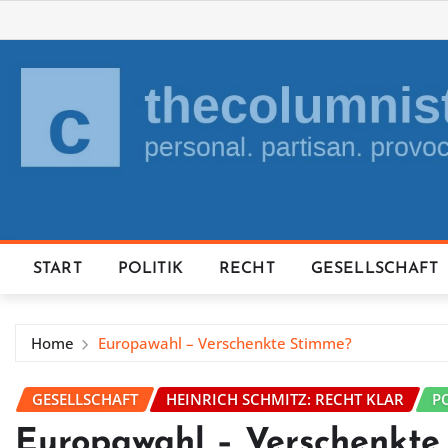
Skip
to
content
START
POLITIK
RECHT
GESELLSCHAFT
Home
Europawahl – Verschenkte Stimme?
GESELLSCHAFT
HEINRICH SCHMITZ: RECHT KLAR
P
Europawahl – Verschenkte