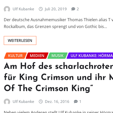
Ulf Kubanke
Juli 20, 2019
2
Der deutsche Ausnahmemusiker Thomas Thielen alias T ver
Rockalbum, das Grenzen sprengt und von Gothic bis…
WEITERLESEN
KULTUR
MEDIEN
MUSIK
ULF KUBANKE: HÖRMA
Am Hof des scharlachrote
für King Crimson und ihr 
Of The Crimson King“
Ulf Kubanke
Dez. 16, 2016
1
Neben vielem Anderen stellt Ulf Kubanke in seiner Hörm