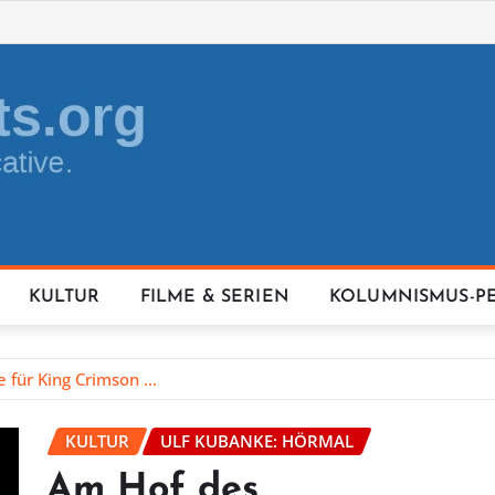
KULTUR
FILME & SERIEN
KOLUMNISMUS-P
e für King Crimson …
KULTUR
ULF KUBANKE: HÖRMAL
Am Hof des