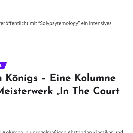
öffentlicht mit “Solypsytemology” ein intensives
L
n Königs – Eine Kolumne
Meisterwerk „In The Court
al-Kolumne in unregelmäßigen Abständen Klassiker und