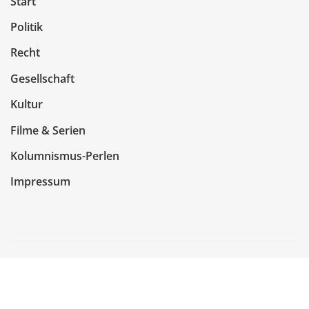
Start
Politik
Recht
Gesellschaft
Kultur
Filme & Serien
Kolumnismus-Perlen
Impressum
Copyright © 2026 | Präsentiert von
WordPress
|
NewsCorn
von
ThemeArile