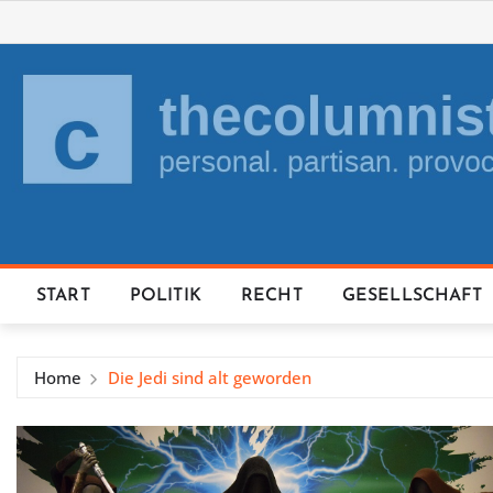
Skip
to
content
START
POLITIK
RECHT
GESELLSCHAFT
Home
Die Jedi sind alt geworden