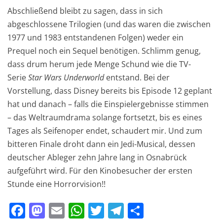
Abschließend bleibt zu sagen, dass in sich
abgeschlossene Trilogien (und das waren die zwischen
1977 und 1983 entstandenen Folgen) weder ein
Prequel noch ein Sequel benötigen. Schlimm genug,
dass drum herum jede Menge Schund wie die TV-
Serie
Star Wars Underworld
entstand. Bei der
Vorstellung, dass Disney bereits bis Episode 12 geplant
hat und danach – falls die Einspielergebnisse stimmen
– das Weltraumdrama solange fortsetzt, bis es eines
Tages als Seifenoper endet, schaudert mir. Und zum
bitteren Finale droht dann ein Jedi-Musical, dessen
deutscher Ableger zehn Jahre lang in Osnabrück
aufgeführt wird. Für den Kinobesucher der ersten
Stunde eine Horrorvision!!
F
M
E
W
T
T
T