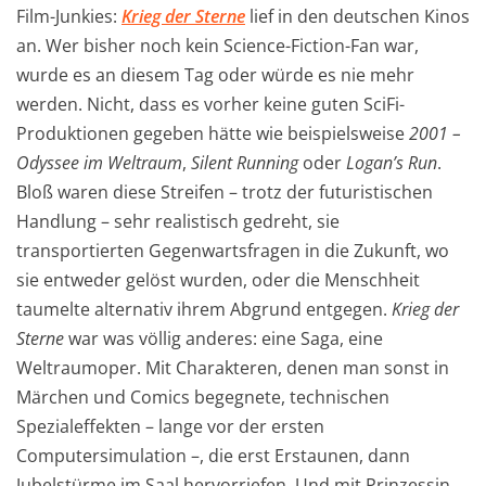
Film-Junkies:
Krieg der Sterne
lief in den deutschen Kinos
an. Wer bisher noch kein Science-Fiction-Fan war,
wurde es an diesem Tag oder würde es nie mehr
werden. Nicht, dass es vorher keine guten SciFi-
Produktionen gegeben hätte wie beispielsweise
2001 –
Odyssee im Weltraum
,
Silent Running
oder
Logan’s Run
.
Bloß waren diese Streifen – trotz der futuristischen
Handlung – sehr realistisch gedreht, sie
transportierten Gegenwartsfragen in die Zukunft, wo
sie entweder gelöst wurden, oder die Menschheit
taumelte alternativ ihrem Abgrund entgegen.
Krieg der
Sterne
war was völlig anderes: eine Saga, eine
Weltraumoper. Mit Charakteren, denen man sonst in
Märchen und Comics begegnete, technischen
Spezialeffekten – lange vor der ersten
Computersimulation –, die erst Erstaunen, dann
Jubelstürme im Saal hervorriefen. Und mit Prinzessin