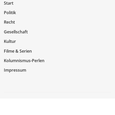
Start
Politik
Recht
Gesellschaft
Kultur
Filme & Serien
Kolumnismus-Perlen
Impressum
Copyright © 2026 | Präsentiert von
WordPress
|
NewsCorn
von
ThemeArile