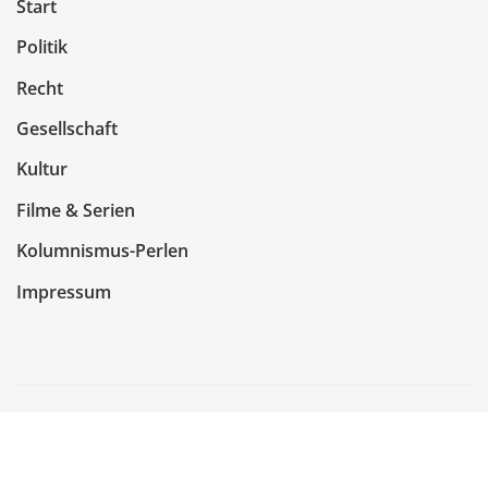
Start
Politik
Recht
Gesellschaft
Kultur
Filme & Serien
Kolumnismus-Perlen
Impressum
Copyright © 2026 | Präsentiert von
WordPress
|
NewsCorn
von
ThemeArile