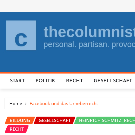
Skip
to
content
START
POLITIK
RECHT
GESELLSCHAFT
Home
Facebook und das Urheberrecht
BILDUNG
GESELLSCHAFT
HEINRICH SCHMITZ: REC
RECHT