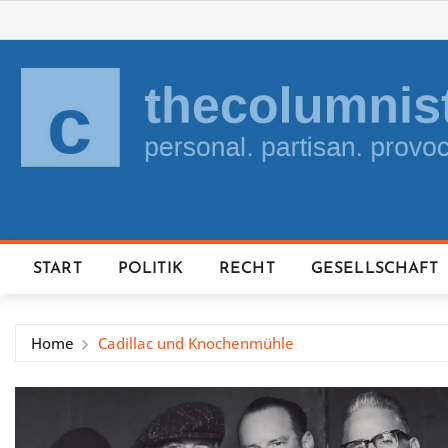
Skip
to
content
START
POLITIK
RECHT
GESELLSCHAFT
Home
Cadillac und Knochenmühle