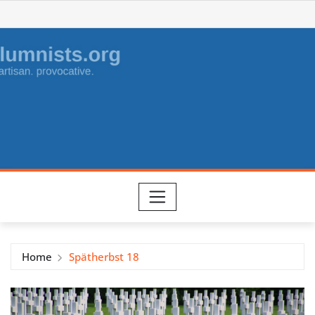
Skip
to
content
Home
Spätherbst 18