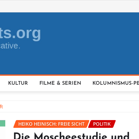
KULTUR
FILME & SERIEN
KOLUMNISMUS-P
ft
HEIKO HEINISCH: FREIE SICHT
POLITIK
Die Moscheestudie und